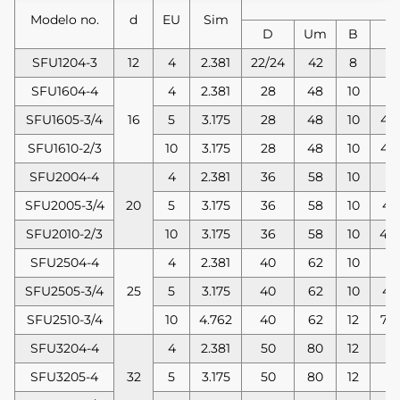
Modelo no.
d
EU
Sim
D
Um
B
SFU1204-3
12
4
2.381
22/24
42
8
3
SFU1604-4
4
2.381
28
48
10
4
SFU1605-3/4
16
5
3.175
28
48
10
42
SFU1610-2/3
10
3.175
28
48
10
44
SFU2004-4
4
2.381
36
58
10
4
SFU2005-3/4
20
5
3.175
36
58
10
44
SFU2010-2/3
10
3.175
36
58
10
44
SFU2504-4
4
2.381
40
62
10
4
SFU2505-3/4
25
5
3.175
40
62
10
44
SFU2510-3/4
10
4.762
40
62
12
70
SFU3204-4
4
2.381
50
80
12
4
SFU3205-4
32
5
3.175
50
80
12
5