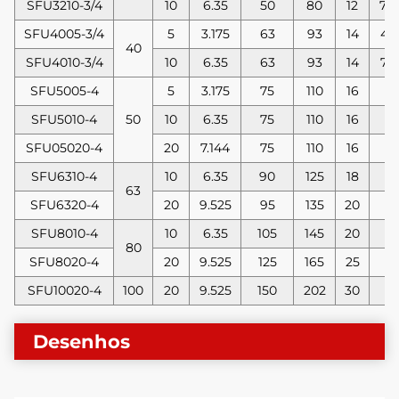
SFU3210-3/4
10
6.35
50
80
12
74
SFU4005-3/4
5
3.175
63
93
14
45
40
SFU4010-3/4
10
6.35
63
93
14
74
SFU5005-4
5
3.175
75
110
16
5
SFU5010-4
50
10
6.35
75
110
16
9
SFU05020-4
20
7.144
75
110
16
1
SFU6310-4
10
6.35
90
125
18
9
63
SFU6320-4
20
9.525
95
135
20
1
SFU8010-4
10
6.35
105
145
20
9
80
SFU8020-4
20
9.525
125
165
25
1
SFU10020-4
100
20
9.525
150
202
30
1
Desenhos