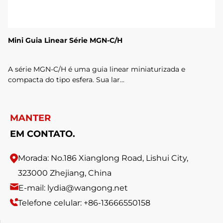
Mini Guia Linear Série MGN-C/H
A série MGN-C/H é uma guia linear miniaturizada e
compacta do tipo esfera. Sua lar...
MANTER
EM CONTATO.
Morada: No.186 Xianglong Road, Lishui City,
323000 Zhejiang, China
E-mail: lydia@wangong.net
Telefone celular: +86-13666550158