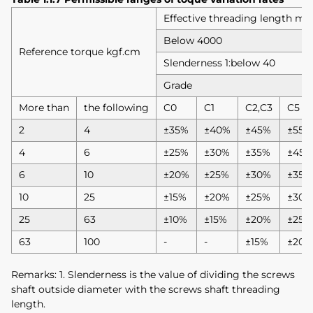
Effective threading length m
Below 4000
Reference torque kgf.cm
Slenderness 1:below 40
Grade
More than
the following
C0
C1
C2,C3
C5
2
4
±35%
±40%
±45%
±55%
4
6
±25%
±30%
±35%
±45%
6
10
±20%
±25%
±30%
±35%
10
25
±15%
±20%
±25%
±30%
25
63
±10%
±15%
±20%
±25%
63
100
-
-
±15%
±20%
Remarks: 1. Slenderness is the value of dividing the screws
shaft outside diameter with the screws shaft threading
length.