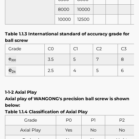
8000
10000
10000
12500
Table 1.1.3 International standard of accuracy grade for
ball screw
Grade
C0
C1
C2
C3
3.5
5
7
8
2.5
4
5
6
1-1-2 Axial Play
Axial play of WANGONG's precision ball screw is shown
below:
Table 1.1.4 Classification of Axial Play
Grade
P0
P1
P2
Axial Play
Yes
No
No