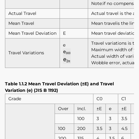
Note:if no compensatio
Actual Travel
Actual travel is the ax
Mean Travel
Mean travelis the line
Mean Travel Deviation
E
Mean travel deviation 
Travel variations is th
e
Maximum width of vari
Travel Variations
Actual width of varia
Wobble error, actual w
Table 1.1.2 Mean Travel Deviation (±E) and Travel
Variation (e) (JIS B 1192)
Grade
C0
C1
Over
Incl.
±E
e
±E
e
100
3
3
3.5
5
100
200
3.5
3
4.5
5
200
315
4
3.5
6
5