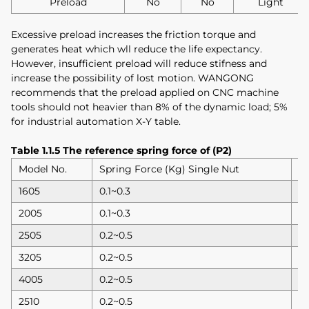
Preload
No
No
Light
Excessive preload increases the friction torque and
generates heat which wll reduce the life expectancy.
However, insufficient preload will reduce stifness and
increase the possibility of lost motion. WANGONG
recommends that the preload applied on CNC machine
tools should not heavier than 8% of the dynamic load; 5%
for industrial automation X-Y table.
Table 1.1.5 The reference spring force of (P2)
Model No.
Spring Force (Kg) Single Nut
S
1605
0.1~0.3
0.
2005
0.1~0.3
0.
2505
0.2~0.5
0.
3205
0.2~0.5
0.
4005
0.2~0.5
0.
2510
0.2~0.5
0.