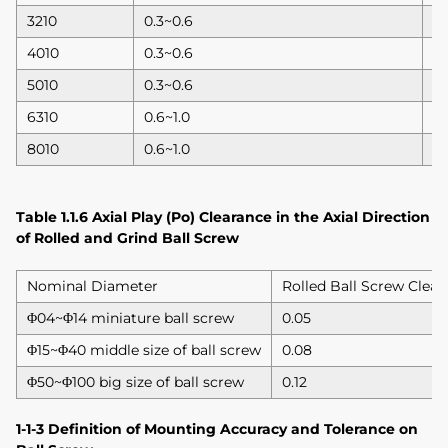
3210
0.3~0.6
0.
4010
0.3~0.6
0.
5010
0.3~0.6
0.
6310
0.6~1.0
0.
8010
0.6~1.0
0.
Table 1.1.6 Axial Play (Po) Clearance in the Axial Direction
of Rolled and Grind Ball Screw
Nominal Diameter
Rolled Ball Screw Cleara
Φ04~Φ14 miniature ball screw
0.05
Φ15~Φ40 middle size of ball screw
0.08
Φ50~Φ100 big size of ball screw
0.12
1-1-3 Definition of Mounting Accuracy and Tolerance on