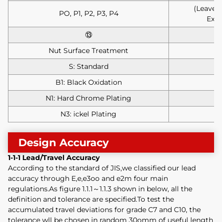
(Leave b
PO, P1, P2, P3, P4
Ex:I
⑬
Nut Surface Treatment
S: Standard
B1: Black Oxidation
N1: Hard Chrome Plating
N3: ickel Plating
Design Accuracy
1-1-1 Lead/Travel Accuracy
According to the standard of JIS,we classified our lead
accuracy through E,e,e3oo and e2m four main
regulations.As figure 1.1.1～1.1.3 shown in below, all the
definition and tolerance are specified.To test the
accumulated travel deviations for grade C7 and C10, the
tolerance wll be chosen in random 30omm of useful length