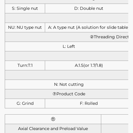
S: Single nut
D: Double nut
NU: NU type nut
A: A type nut (A solution for slide table)
②Threading Directi
L: Left
Turn:T:1
A:1.5(or 1.7/1.8)
N: Not cutting
⑦Product Code
G: Grind
F: Rolled
⑪
Axial Clearance and Preload Value